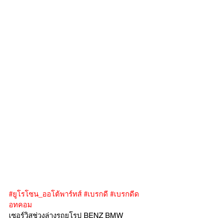
#ยูโรโซน_ออโต้พาร์ทส์
#เบรกดี
#เบรกดีด
อทคอม
เซอร์วิสช่วงล่างรถยุโรป BENZ BMW 