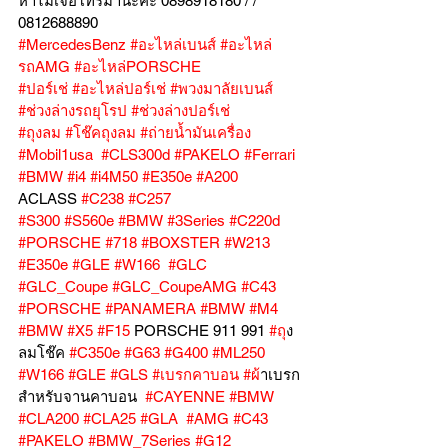
หาไม่เจอโทรมานะคะ 0898918180 / /  
0812688890
#MercedesBenz
#อะไหล่เบนส์
#อะไหล่
รถAMG
#อะไหล่PORSCHE
#ปอร์เช่
#อะไหล่ปอร์เช่
#พวงมาลัยเบนส์
#ช่วงล่างรถยุโรป
#ช่วงล่างปอร์เช่
#ถุงลม
#โช๊คถุงลม
#ถ่ายน้ำมันเครื่อง
#Mobil1usa
#CLS300d
#PAKELO
#Ferrari
#BMW
#i4
#i4M50
#E350e
#A200
ACLASS 
#C238
#C257
#S300
#S560e
#BMW
#3Series
#C220d
#PORSCHE
#718
#BOXSTER
#W213
#E350e
#GLE
#W166
#GLC
#GLC_Coupe
#GLC_CoupeAMG
#C43
#PORSCHE
#PANAMERA
#BMW
#M4
#BMW
#X5
#F15
 PORSCHE 911 991 
#ถ
ุง
ลมโช๊ค 
#C350e
#G63
#G400
#ML250
#W166
#GLE
#GLS
#เบรกคาบอน
#ผ
้าเบรก
สำหรับจานคาบอน  
#CAYENNE
#BMW
#CLA200
#CLA25
#GLA
#AMG
#C43
#PAKELO
#BMW_7Series
#G12