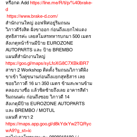
หรือกด Add 
https://line.me/R/ti/p/%40brake-
d
https://www.brake-d.com/
สำนักงานใหญ่ ออฟฟิศอยู่ริมถนน
วิภาวดีรังสิต ฝั่งขาออก ก่อนถึงแยกไฟแดง
สุทธิสารค่ะ เลยสโมสรทหารบกมา 500 เมตร
สังเกตุหน้าร้านมีป้าย EUROZONE 
AUTOPARTS และ ป้าย BREMBO 
แผนที่สำนักงานใหญ่ 
https://goo.gl/maps/syLfoXG8C7XBkiBR7
สาขา 2 Workshop ติดตั้ง ริมถนนวิภาวดีฝั่ง
ขาเข้า วิ่งคู่ขนานก่อนถึงแยกสุทธิสาร เลย
ซอยวิภาวดี 16 มา 350 เมตร ข้ามสะพานข้าม
คลองบางซื่อ แล้วชิดซ้ายถึงเลย อาคารสีดำ
ริมถนนค่ะ ก่อนถึงซอย วิภาวดี 14
สังเกตุมีป้าย EUROZONE AUTOPARTS 
และ BREMBO / MOTUL
แผนที่ สาขา 2 
https://maps.app.goo.gl/d8kYdxYw2TQRyc
wA9?g_st=ic