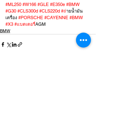
#ML250
#W166
#GLE
#E350e
#BMW
#G30
#CLS300d
#CLS220d
#ถ
่ายน้ำมัน
เครื่อง 
#PORSCHE
#CAYENNE
#BMW
#X3
#แบตเตอร
ี่AGM
BMW
ดูทั้งหมด
โพสต์ล่าสุด