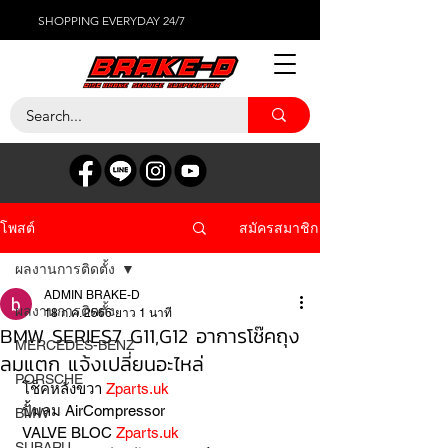
SHOPPING EVERYDAY 24/7
สมัครสมาชิก
โพสต์
ผลงานการติดตั้ง
ADMIN BRAKE-D
ผลงานการติดตั้ง
18 ก.ค. 2566
ยาว 1 นาที
BMW SERIES7 G11,G12 อาการโช๊คถุง
MERCEDES-BENZ
ลมแตก แจ้งเปลี่ยนอะไหล่
PORSCHE
 โช็คหลังขวา 
Zparts.uk
 ปั้มลม AirCompressor 
BMW
 VALVE BLOC 
Zparts.uk
SUBARU