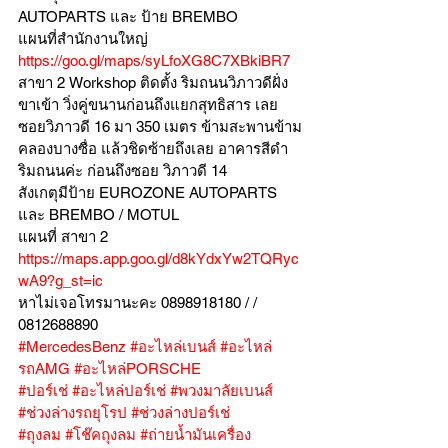
AUTOPARTS และ ป้าย BREMBO 
แผนที่สำนักงานใหญ่ 
https://goo.gl/maps/syLfoXG8C7XBkiBR7
สาขา 2 Workshop ติดตั้ง ริมถนนวิภาวดีฝั่ง
ขาเข้า วิ่งคู่ขนานก่อนถึงแยกสุทธิสาร เลย
ซอยวิภาวดี 16 มา 350 เมตร ข้ามสะพานข้าม
คลองบางซื่อ แล้วชิดซ้ายถึงเลย อาคารสีดำ
ริมถนนค่ะ ก่อนถึงซอย วิภาวดี 14
สังเกตุมีป้าย EUROZONE AUTOPARTS 
และ BREMBO / MOTUL
แผนที่ สาขา 2 
https://maps.app.goo.gl/d8kYdxYw2TQRyc
wA9?g_st=ic
หาไม่เจอโทรมานะคะ 0898918180 / /  
0812688890
#MercedesBenz
#อะไหล่เบนส์
#อะไหล่
รถAMG
#อะไหล่PORSCHE
#ปอร์เช่
#อะไหล่ปอร์เช่
#พวงมาลัยเบนส์
#ช่วงล่างรถยุโรป
#ช่วงล่างปอร์เช่
#ถุงลม
#โช๊คถุงลม
#ถ่ายน้ำมันเครื่อง