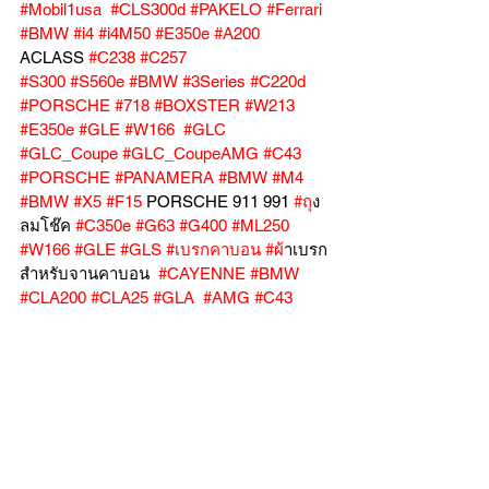
#Mobil1usa
#CLS300d
#PAKELO
#Ferrari
#BMW
#i4
#i4M50
#E350e
#A200
ACLASS 
#C238
#C257
#S300
#S560e
#BMW
#3Series
#C220d
#PORSCHE
#718
#BOXSTER
#W213
#E350e
#GLE
#W166
#GLC
#GLC_Coupe
#GLC_CoupeAMG
#C43
#PORSCHE
#PANAMERA
#BMW
#M4
#BMW
#X5
#F15
 PORSCHE 911 991 
#ถ
ุง
ลมโช๊ค 
#C350e
#G63
#G400
#ML250
#W166
#GLE
#GLS
#เบรกคาบอน
#ผ
้าเบรก
สำหรับจานคาบอน  
#CAYENNE
#BMW
#CLA200
#CLA25
#GLA
#AMG
#C43