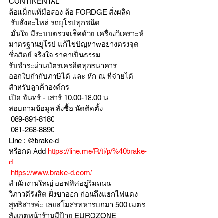
CONTINENTAL
ล้อแม็กแท้มือสอง ล้อ FORDGE สั่งผลิต
 รับสั่งอะไหล่ รถยุโรปทุกชนิด
 มั่นใจ มีระบบตรวจเช็คด้วย เครื่องวิเคราะห์ 
มาตรฐานยุโรป แก้ไขปัญหาwอย่างตรงจุด 
ซื่อสัตย์ จริงใจ ราคาเป็นธรรม
รับชำระผ่านบัตรเครดิตทุกธนาคาร 
ออกใบกำกับภาษีได้ และ หัก ณ ที่จ่ายได้
สำหรับลูกค้าองค์กร 
เปิด จันทร์ - เสาร์ 10.00-18.00 น
สอบถามข้อมูล สั่งซื้อ นัดติดตั้ง
 089-891-8180 
 081-268-8890
Line : @brake-d
หรือกด Add 
https://line.me/R/ti/p/%40brake-
d
https://www.brake-d.com/
สำนักงานใหญ่ ออฟฟิศอยู่ริมถนน
วิภาวดีรังสิต ฝั่งขาออก ก่อนถึงแยกไฟแดง
สุทธิสารค่ะ เลยสโมสรทหารบกมา 500 เมตร
สังเกตุหน้าร้านมีป้าย EUROZONE 