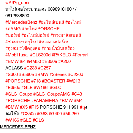
wA9?g_st=ic
หาไม่เจอโทรมานะคะ 0898918180 / /  
0812688890
#MercedesBenz
#อะไหล่เบนส์
#อะไหล่
รถAMG
#อะไหล่PORSCHE
#ปอร์เช่
#อะไหล่ปอร์เช่
#พวงมาลัยเบนส์
#ช่วงล่างรถยุโรป
#ช่วงล่างปอร์เช่
#ถุงลม
#โช๊คถุงลม
#ถ่ายน้ำมันเครื่อง
#Mobil1usa
#CLS300d
#PAKELO
#Ferrari
#BMW
#i4
#i4M50
#E350e
#A200
ACLASS 
#C238
#C257
#S300
#S560e
#BMW
#3Series
#C220d
#PORSCHE
#718
#BOXSTER
#W213
#E350e
#GLE
#W166
#GLC
#GLC_Coupe
#GLC_CoupeAMG
#C43
#PORSCHE
#PANAMERA
#BMW
#M4
#BMW
#X5
#F15
 PORSCHE 911 991 
#ถ
ุง
ลมโช๊ค 
#C350e
#G63
#G400
#ML250
#W166
#GLE
#GLS
MERCEDES-BENZ