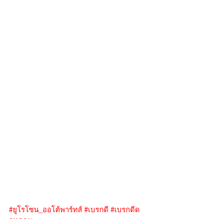
#ยูโรโซน_ออโต้พาร์ทส์
#เบรกดี
#เบรกดีด