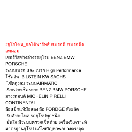
#ยูโรโซน_ออโต้พาร์ทส์
#เบรกดี
#เบรกดีด
อทคอม
เซอร์วิสช่วงล่างรถยุโรป BENZ BMW 
PORSCHE
ระบบเบรก และ เบรก High Performance
โช๊คอัพ  BILSTEIN KW SACHS
 โช๊คถุงลม ระบบAIRMATIC
 Serviceเช็คระยะ BENZ BMW PORSCHE  
ยางรถยนต์ MICHELIN PIRELLI 
CONTINENTAL
ล้อแม็กแท้มือสอง ล้อ FORDGE สั่งผลิต
 รับสั่งอะไหล่ รถยุโรปทุกชนิด
 มั่นใจ มีระบบตรวจเช็คด้วย เครื่องวิเคราะห์ 
มาตรฐานยุโรป แก้ไขปัญหาwอย่างตรงจุด 