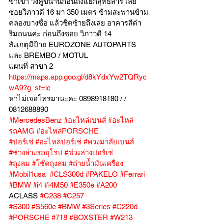
ขาเข้า วิ่งคู่ขนานก่อนถึงแยกสุทธิสาร เลย
ซอยวิภาวดี 16 มา 350 เมตร ข้ามสะพานข้าม
คลองบางซื่อ แล้วชิดซ้ายถึงเลย อาคารสีดำ
ริมถนนค่ะ ก่อนถึงซอย วิภาวดี 14
สังเกตุมีป้าย EUROZONE AUTOPARTS 
และ BREMBO / MOTUL
แผนที่ สาขา 2 
https://maps.app.goo.gl/d8kYdxYw2TQRyc
wA9?g_st=ic
หาไม่เจอโทรมานะคะ 0898918180 / /  
0812688890
#MercedesBenz
#อะไหล่เบนส์
#อะไหล่
รถAMG
#อะไหล่PORSCHE
#ปอร์เช่
#อะไหล่ปอร์เช่
#พวงมาลัยเบนส์
#ช่วงล่างรถยุโรป
#ช่วงล่างปอร์เช่
#ถุงลม
#โช๊คถุงลม
#ถ่ายน้ำมันเครื่อง
#Mobil1usa
#CLS300d
#PAKELO
#Ferrari
#BMW
#i4
#i4M50
#E350e
#A200
ACLASS 
#C238
#C257
#S300
#S560e
#BMW
#3Series
#C220d
#PORSCHE
#718
#BOXSTER
#W213