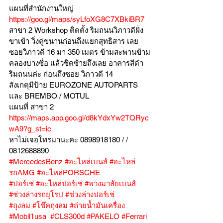
แผนที่สำนักงานใหญ่ 
https://goo.gl/maps/syLfoXG8C7XBkiBR7
สาขา 2 Workshop ติดตั้ง ริมถนนวิภาวดีฝั่ง
ขาเข้า วิ่งคู่ขนานก่อนถึงแยกสุทธิสาร เลย
ซอยวิภาวดี 16 มา 350 เมตร ข้ามสะพานข้าม
คลองบางซื่อ แล้วชิดซ้ายถึงเลย อาคารสีดำ
ริมถนนค่ะ ก่อนถึงซอย วิภาวดี 14
สังเกตุมีป้าย EUROZONE AUTOPARTS 
และ BREMBO / MOTUL
แผนที่ สาขา 2 
https://maps.app.goo.gl/d8kYdxYw2TQRyc
wA9?g_st=ic
หาไม่เจอโทรมานะคะ 0898918180 / /  
0812688890
#MercedesBenz
#อะไหล่เบนส์
#อะไหล่
รถAMG
#อะไหล่PORSCHE
#ปอร์เช่
#อะไหล่ปอร์เช่
#พวงมาลัยเบนส์
#ช่วงล่างรถยุโรป
#ช่วงล่างปอร์เช่
#ถุงลม
#โช๊คถุงลม
#ถ่ายน้ำมันเครื่อง
#Mobil1usa
#CLS300d
#PAKELO
#Ferrari