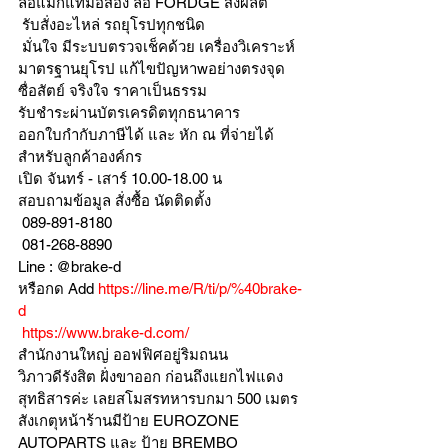
ล้อแม็กแท้มือสอง ล้อ FORDGE สั่งผลิต
 รับสั่งอะไหล่ รถยุโรปทุกชนิด
 มั่นใจ มีระบบตรวจเช็คด้วย เครื่องวิเคราะห์ 
มาตรฐานยุโรป แก้ไขปัญหาwอย่างตรงจุด 
ซื่อสัตย์ จริงใจ ราคาเป็นธรรม
รับชำระผ่านบัตรเครดิตทุกธนาคาร 
ออกใบกำกับภาษีได้ และ หัก ณ ที่จ่ายได้
สำหรับลูกค้าองค์กร 
เปิด จันทร์ - เสาร์ 10.00-18.00 น
สอบถามข้อมูล สั่งซื้อ นัดติดตั้ง
 089-891-8180 
 081-268-8890
Line : @brake-d
หรือกด Add 
https://line.me/R/ti/p/%40brake-
d
https://www.brake-d.com/
สำนักงานใหญ่ ออฟฟิศอยู่ริมถนน
วิภาวดีรังสิต ฝั่งขาออก ก่อนถึงแยกไฟแดง
สุทธิสารค่ะ เลยสโมสรทหารบกมา 500 เมตร
สังเกตุหน้าร้านมีป้าย EUROZONE 
AUTOPARTS และ ป้าย BREMBO 