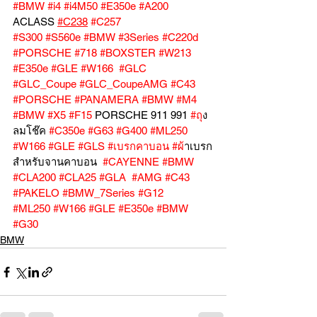
#BMW
#i4
#i4M50
#E350e
#A200
ACLASS 
#C238
#C257
#S300
#S560e
#BMW
#3Series
#C220d
#PORSCHE
#718
#BOXSTER
#W213
#E350e
#GLE
#W166
#GLC
#GLC_Coupe
#GLC_CoupeAMG
#C43
#PORSCHE
#PANAMERA
#BMW
#M4
#BMW
#X5
#F15
 PORSCHE 911 991 
#ถ
ุง
ลมโช๊ค 
#C350e
#G63
#G400
#ML250
#W166
#GLE
#GLS
#เบรกคาบอน
#ผ
้าเบรก
สำหรับจานคาบอน  
#CAYENNE
#BMW
#CLA200
#CLA25
#GLA
#AMG
#C43
#PAKELO
#BMW_7Series
#G12
#ML250
#W166
#GLE
#E350e
#BMW
#G30
BMW