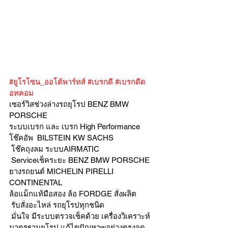
#ยูโรโซน_ออโต้พาร์ทส์
#เบรกดี
#เบรกดีด
อทคอม
เซอร์วิสช่วงล่างรถยุโรป BENZ BMW 
PORSCHE
ระบบเบรก และ เบรก High Performance
โช๊คอัพ  BILSTEIN KW SACHS
 โช๊คถุงลม ระบบAIRMATIC
 Serviceเช็คระยะ BENZ BMW PORSCHE  
ยางรถยนต์ MICHELIN PIRELLI 
CONTINENTAL
ล้อแม็กแท้มือสอง ล้อ FORDGE สั่งผลิต
 รับสั่งอะไหล่ รถยุโรปทุกชนิด
 มั่นใจ มีระบบตรวจเช็คด้วย เครื่องวิเคราะห์ 
มาตรฐานยุโรป แก้ไขปัญหาwอย่างตรงจุด 