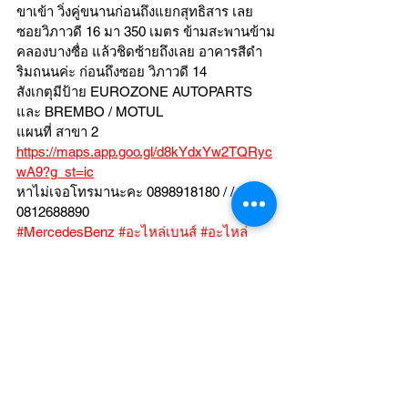
ขาเข้า วิ่งคู่ขนานก่อนถึงแยกสุทธิสาร เลย
ซอยวิภาวดี 16 มา 350 เมตร ข้ามสะพานข้าม
คลองบางซื่อ แล้วชิดซ้ายถึงเลย อาคารสีดำ
ริมถนนค่ะ ก่อนถึงซอย วิภาวดี 14
สังเกตุมีป้าย EUROZONE AUTOPARTS 
และ BREMBO / MOTUL
แผนที่ สาขา 2 
https://maps.app.goo.gl/d8kYdxYw2TQRyc
wA9?g_st=ic
หาไม่เจอโทรมานะคะ 0898918180 / /  
0812688890
#MercedesBenz
#อะไหล่เบนส์
#อะไหล่
รถAMG
#อะไหล่PORSCHE
#ปอร์เช่
#อะไหล่ปอร์เช่
#พวงมาลัยเบนส์
#ช่วงล่างรถยุโรป
#ช่วงล่างปอร์เช่
#ถุงลม
#โช๊คถุงลม
#ถ่ายน้ำมันเครื่อง
#Mobil1usa
#CLS300d
#PAKELO
#Ferrari
#BMW
#i4
#i4M50
#E350e
#A200
ACLASS 
#C238
#C257
#S300
#S560e
#BMW
#3Series
#C220d