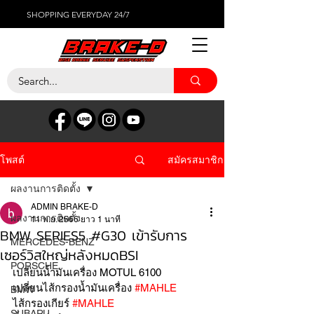
SHOPPING EVERYDAY 24/7
สมัครสมาชิก
โพสต์
ผลงานการติดตั้ง
ADMIN BRAKE-D
ผลงานการติดตั้ง
11 พ.ย. 2566
ยาว 1 นาที
BMW SERIES5 #G30 เข้ารับการ
MERCEDES-BENZ
เซอร์วิสใหญ่หลังหมดBSI
PORSCHE
เปลี่ยนน้ำมันเครื่อง MOTUL 6100 
เปลี่ยนไส้กรองน้ำมันเครื่อง 
#MAHLE
BMW
ไส้กรองเกียร์ 
#MAHLE
SUBARU