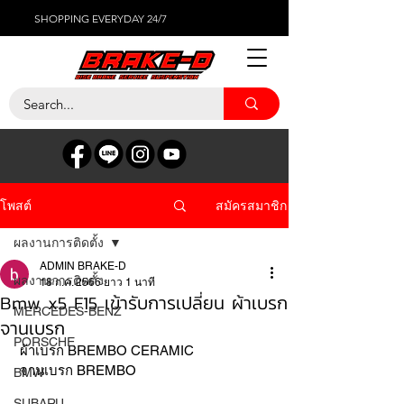
SHOPPING EVERYDAY 24/7
สมัครสมาชิก
โพสต์
ผลงานการติดตั้ง
ADMIN BRAKE-D
ผลงานการติดตั้ง
18 ก.ค. 2566
ยาว 1 นาที
Bmw x5 F15 เข้ารับการเปลี่ยน ผ้าเบรก
MERCEDES-BENZ
จานเบรก
PORSCHE
 ผ้าเบรก BREMBO CERAMIC 
 จานเบรก BREMBO 
BMW
SUBARU