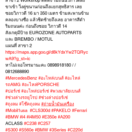
สาขา 2 Workshop ติดตั้ง ริมถนนวิภาวดีฝั่ง
ขาเข้า วิ่งคู่ขนานก่อนถึงแยกสุทธิสาร เลย
ซอยวิภาวดี 16 มา 350 เมตร ข้ามสะพานข้าม
คลองบางซื่อ แล้วชิดซ้ายถึงเลย อาคารสีดำ
ริมถนนค่ะ ก่อนถึงซอย วิภาวดี 14
สังเกตุมีป้าย EUROZONE AUTOPARTS 
และ BREMBO / MOTUL
แผนที่ สาขา 2 
https://maps.app.goo.gl/d8kYdxYw2TQRyc
wA9?g_st=ic
หาไม่เจอโทรมานะคะ 0898918180 / /  
0812688890
#MercedesBenz
#อะไหล่เบนส์
#อะไหล่
รถAMG
#อะไหล่PORSCHE
#ปอร์เช่
#อะไหล่ปอร์เช่
#พวงมาลัยเบนส์
#ช่วงล่างรถยุโรป
#ช่วงล่างปอร์เช่
#ถุงลม
#โช๊คถุงลม
#ถ่ายน้ำมันเครื่อง
#Mobil1usa
#CLS300d
#PAKELO
#Ferrari
#BMW
#i4
#i4M50
#E350e
#A200
ACLASS 
#C238
#C257
#S300
#S560e
#BMW
#3Series
#C220d