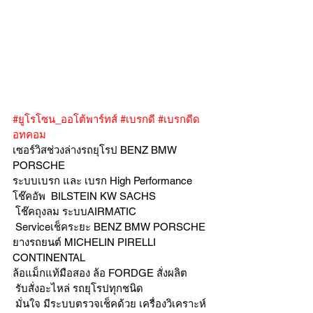
#ยูโรโซน_ออโต้พาร์ทส์
#เบรกดี
#เบรกดีด
อทคอม
เซอร์วิสช่วงล่างรถยุโรป BENZ BMW 
PORSCHE
ระบบเบรก และ เบรก High Performance
โช๊คอัพ  BILSTEIN KW SACHS
 โช๊คถุงลม ระบบAIRMATIC
 Serviceเช็คระยะ BENZ BMW PORSCHE  
ยางรถยนต์ MICHELIN PIRELLI 
CONTINENTAL
ล้อแม็กแท้มือสอง ล้อ FORDGE สั่งผลิต
 รับสั่งอะไหล่ รถยุโรปทุกชนิด
 มั่นใจ มีระบบตรวจเช็คด้วย เครื่องวิเคราะห์ 