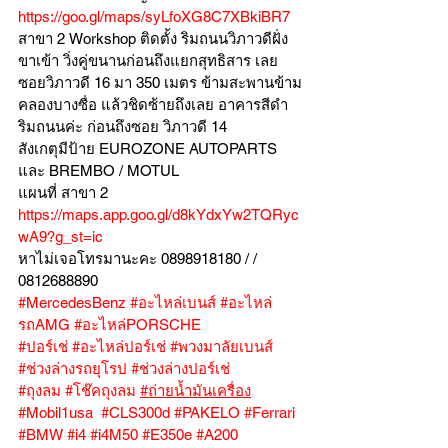
https://goo.gl/maps/syLfoXG8C7XBkiBR7
สาขา 2 Workshop ติดตั้ง ริมถนนวิภาวดีฝั่ง
ขาเข้า วิ่งคู่ขนานก่อนถึงแยกสุทธิสาร เลย
ซอยวิภาวดี 16 มา 350 เมตร ข้ามสะพานข้าม
คลองบางซื่อ แล้วชิดซ้ายถึงเลย อาคารสีดำ
ริมถนนค่ะ ก่อนถึงซอย วิภาวดี 14
สังเกตุมีป้าย EUROZONE AUTOPARTS 
และ BREMBO / MOTUL
แผนที่ สาขา 2 
https://maps.app.goo.gl/d8kYdxYw2TQRyc
wA9?g_st=ic
หาไม่เจอโทรมานะคะ 0898918180 / /  
0812688890
#MercedesBenz
#อะไหล่เบนส์
#อะไหล่
รถAMG
#อะไหล่PORSCHE
#ปอร์เช่
#อะไหล่ปอร์เช่
#พวงมาลัยเบนส์
#ช่วงล่างรถยุโรป
#ช่วงล่างปอร์เช่
#ถุงลม
#โช๊คถุงลม
#ถ่ายน้ำมันเครื่อง
#Mobil1usa
#CLS300d
#PAKELO
#Ferrari
#BMW
#i4
#i4M50
#E350e
#A200