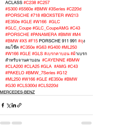
ACLASS 
#C238
#C257
#S300
#S560e
#BMW
#3Series
#C220d
#PORSCHE
#718
#BOXSTER
#W213
#E350e
#GLE
#W166
#GLC
#GLC_Coupe
#GLC_CoupeAMG
#C43
#PORSCHE
#PANAMERA
#BMW
#M4
#BMW
#X5
#F15
 PORSCHE 911 991 
#ถ
ุง
ลมโช๊ค 
#C350e
#G63
#G400
#ML250
#W166
#GLE
#GLS
#เบรกคาบอน
#ผ
้าเบรก
สำหรับจานคาบอน  
#CAYENNE
#BMW
#CLA200
#CLA25
#GLA
#AMG
#C43
#PAKELO
#BMW_7Series
#G12
#ML250
#W166
#GLE
#E350e
#BMW
#G30
#CLS300d
#CLS220d
MERCEDES-BENZ