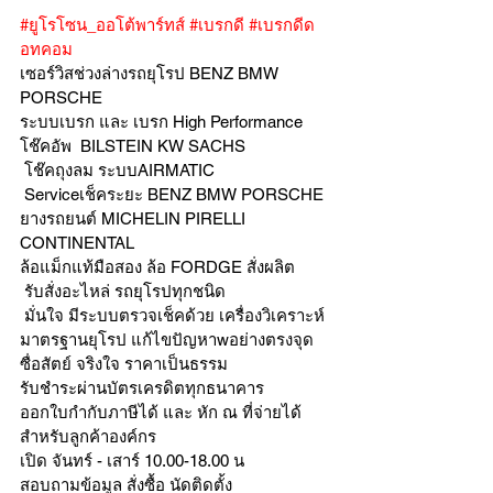
#ยูโรโซน_ออโต้พาร์ทส์
#เบรกดี
#เบรกดีด
อทคอม
เซอร์วิสช่วงล่างรถยุโรป BENZ BMW 
PORSCHE
ระบบเบรก และ เบรก High Performance
โช๊คอัพ  BILSTEIN KW SACHS
 โช๊คถุงลม ระบบAIRMATIC
 Serviceเช็คระยะ BENZ BMW PORSCHE  
ยางรถยนต์ MICHELIN PIRELLI 
CONTINENTAL
ล้อแม็กแท้มือสอง ล้อ FORDGE สั่งผลิต
 รับสั่งอะไหล่ รถยุโรปทุกชนิด
 มั่นใจ มีระบบตรวจเช็คด้วย เครื่องวิเคราะห์ 
มาตรฐานยุโรป แก้ไขปัญหาwอย่างตรงจุด 
ซื่อสัตย์ จริงใจ ราคาเป็นธรรม
รับชำระผ่านบัตรเครดิตทุกธนาคาร 
ออกใบกำกับภาษีได้ และ หัก ณ ที่จ่ายได้
สำหรับลูกค้าองค์กร 
เปิด จันทร์ - เสาร์ 10.00-18.00 น
สอบถามข้อมูล สั่งซื้อ นัดติดตั้ง