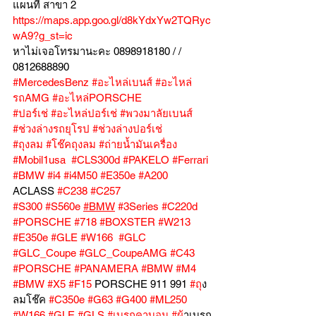
แผนที่ สาขา 2 
https://maps.app.goo.gl/d8kYdxYw2TQRyc
wA9?g_st=ic
หาไม่เจอโทรมานะคะ 0898918180 / /  
0812688890
#MercedesBenz
#อะไหล่เบนส์
#อะไหล่
รถAMG
#อะไหล่PORSCHE
#ปอร์เช่
#อะไหล่ปอร์เช่
#พวงมาลัยเบนส์
#ช่วงล่างรถยุโรป
#ช่วงล่างปอร์เช่
#ถุงลม
#โช๊คถุงลม
#ถ่ายน้ำมันเครื่อง
#Mobil1usa
#CLS300d
#PAKELO
#Ferrari
#BMW
#i4
#i4M50
#E350e
#A200
ACLASS 
#C238
#C257
#S300
#S560e
#BMW
#3Series
#C220d
#PORSCHE
#718
#BOXSTER
#W213
#E350e
#GLE
#W166
#GLC
#GLC_Coupe
#GLC_CoupeAMG
#C43
#PORSCHE
#PANAMERA
#BMW
#M4
#BMW
#X5
#F15
 PORSCHE 911 991 
#ถ
ุง
ลมโช๊ค 
#C350e
#G63
#G400
#ML250
#W166
#GLE
#GLS
#เบรกคาบอน
#ผ
้าเบรก